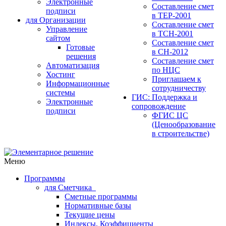
Электронные
Составление смет
подписи
в ТЕР-2001
для Организации
Составление смет
Управление
в ТСН-2001
сайтом
Составление смет
Готовые
в СН-2012
решения
Составление смет
Автоматизация
по НЦС
Хостинг
Приглашаем к
Информационные
сотрудничеству
системы
ГИС: Поддержка и
Электронные
сопровождение
подписи
ФГИС ЦС
(Ценообразование
в строительстве)
Меню
Программы
для Сметчика
Сметные программы
Нормативные базы
Текущие цены
Индексы, Коэффициенты