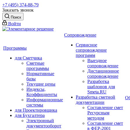
+7 (495) 374-88-79
Заказать звонок
Поиск
Войти
Сопровождение
Сервисное
Программы
сопровождение
программ
для Сметчика
Выездное
Сметные
сопровождение
программы
Дистанционное
Нормативные
сопровождение
базы
Разработка
Текущие цены
шаблонов для
Индексы,
Smeta.RU
Коэффициенты
Разработка сметной
Об
Информационные
документации
системы
Составление смет
для Проектировщика
Ресурсным
для Бухгалтера
методом
Электронный
Составление смет
документооборот
в ФЕР-2001